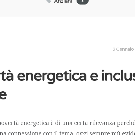
Anziani
3
3 Gennaio
tà energetica e inclu
e
 povertà energetica è di una certa rilevanza perch
una connessione con il tema, oggi sempre più evide