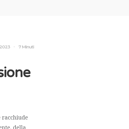
 2023
7 Minuti
sione
é racchiude
nte, della