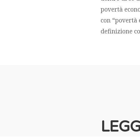
povertà econom
con “povertà 
definizione co
LEGG