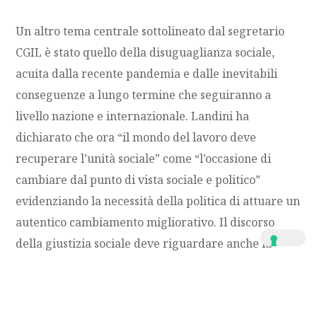
Un altro tema centrale sottolineato dal segretario
CGIL è stato quello della disuguaglianza sociale,
acuita dalla recente pandemia e dalle inevitabili
conseguenze a lungo termine che seguiranno a
livello nazione e internazionale. Landini ha
dichiarato che ora “il mondo del lavoro deve
recuperare l’unità sociale” come “l’occasione di
cambiare dal punto di vista sociale e politico”
evidenziando la necessità della politica di attuare un
autentico cambiamento migliorativo. Il discorso
della giustizia sociale deve riguardare anche la
riduzione delle tasse ai lavoratori e ai pensionati, e
l’auspicata prossima riforma del fisco per Landini
dovrà obbligatoriamente essere incentrata sulla